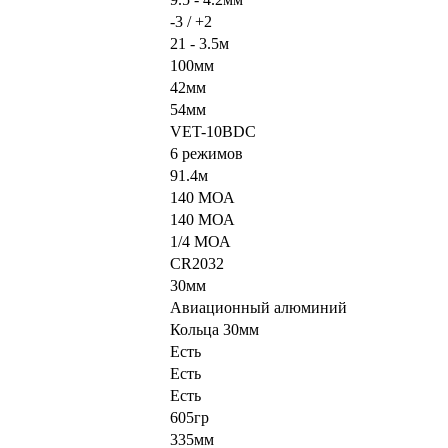
-3 / +2
21 - 3.5м
100мм
42мм
54мм
VET-10BDC
6 режимов
91.4м
140 МОА
140 МОА
1/4 МОА
CR2032
30мм
Авиационный алюминий
Кольца 30мм
Есть
Есть
Есть
605гр
335мм