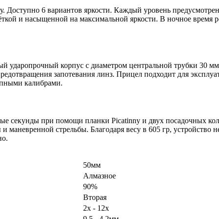
у. Доступно 6 вариантов яркости. Каждый уровень предусмотрен
е чёткой и насыщенной на максимальной яркости. В ночное время
тный ударопрочный корпус с диаметром центральной трубки 30 м
предотвращения запотевания линз. Прицел подходит для эксплуа
рупными калибрами.
ые секунды при помощи планки Picatinny и двух посадочных к
 и маневренной стрельбы. Благодаря весу в 605 гр, устройство 
но.
50мм
Алмазное
90%
Вторая
2x - 12x
9.5 - 4.2мм