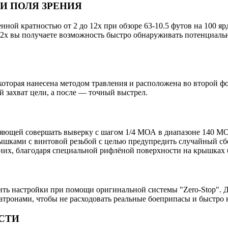
И ПОЛЯ ЗРЕНИЯ
енной кратностью от 2 до 12х при обзоре 63-10.5 футов на 100 я
х вы получаете возможность быстро обнаруживать потенциальны
торая нанесена методом травления и расположена во второй фо
й захват цели, а после — точный выстрел.
яющей совершать выверку с шагом 1/4 МОА в диапазоне 140 M
шками с винтовой резьбой с целью предупредить случайный сбо
з них, благодаря специальной рифлёной поверхности на крышках 
ить настройки при помощи оригинальной системы "Zero-Stop". Д
атронами, чтобы не расходовать реальные боеприпасы и быстро
СТИ