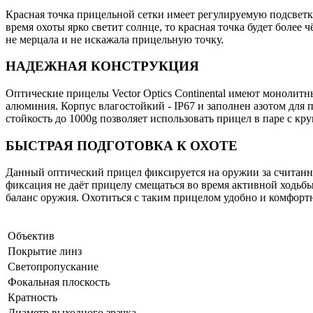
Красная точка прицельной сетки имеет регулируемую подсветк
время охоты ярко светит солнце, то красная точка будет боле
не мерцала и не искажала прицельную точку.
НАДЕЖНАЯ КОНСТРУКЦИЯ
Оптические прицелы Vector Optics Continental имеют моноли
алюминия. Корпус влагостойкий - IP67 и заполнен азотом для 
стойкость до 1000g позволяет использовать прицел в паре с к
БЫСТРАЯ ПОДГОТОВКА К ОХОТЕ
Данный оптический прицел фиксируется на оружии за считанн
фиксация не даёт прицелу смещаться во время активной ходьбы
баланс оружия. Охотиться с таким прицелом удобно и комфорт
Объектив
Покрытие линз
Светопропускание
Фокальная плоскость
Кратность
Диаметр выходного зрачка