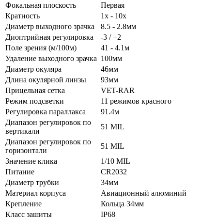
Фокальная плоскость
Первая
Кратность
1x - 10x
Диаметр выходного зрачка
8.5 - 2.8мм
Диоптрийная регулировка
-3 / +2
Поле зрения (м/100м)
41 - 4.1м
Удаление выходного зрачка
100мм
Диаметр окуляра
46мм
Длина окулярной линзы
93мм
Прицельная сетка
VET-RAR
Режим подсветки
11 режимов красного
Регулировка параллакса
91.4м
Диапазон регулировок по
51 MIL
вертикали
Диапазон регулировок по
51 MIL
горизонтали
Значение клика
1/10 MIL
Питание
CR2032
Диаметр трубки
34мм
Материал корпуса
Авиационный алюминий
Крепление
Кольца 34мм
Класс защиты
IP68