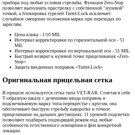
прибора под любые условия стрельбы. Функция Zero-Stop
позволяет выполнять пристрелку с собственной "нулевой"
точкой, а блокировка турелей Turret-Lock исключает
случайное смещение положения марки при переходах по
зарослям.
Цена клика - 1/10 MIL
Интервал корректировки по горизонтальной оси - 51
MIL
Интервал корректировки по вертикальной оси - 51 MIL
Быстрый возврат к нулевой точке прицеливания «Zero-
Stop»
Защита введенных поправок «Turret-Lock»
Оригинальная прицельная сетка
В прицеле используется сетка типа VET-RAR. Сочетая в себе
Т-образную шкалу с делениями ввода поправок и
подсвечиваемую марку типа перекрестье с кругом, она
обеспечивает быструю стрельбу накоротке и точное
прицеливание на дальних дистанциях. 11 уровней подсветки
позволяют подбирать подходящий режим под любые
особенности естественного освещения и фон конкретной
локации.