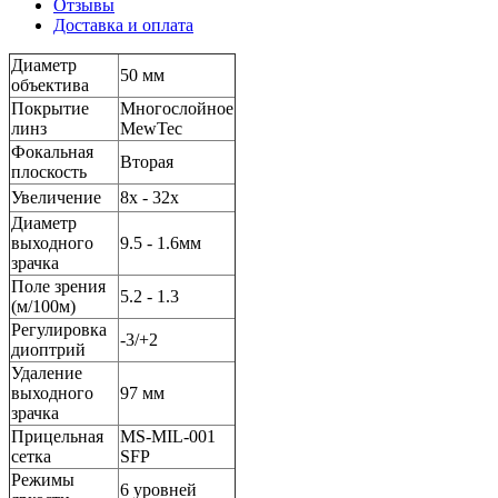
Отзывы
Доставка и оплата
Диаметр
50 мм
объектива
Покрытие
Многослойное
линз
MewTec
Фокальная
Вторая
плоскость
Увеличение
8x - 32x
Диаметр
выходного
9.5 - 1.6мм
зрачка
Поле зрения
5.2 - 1.3
(м/100м)
Регулировка
-3/+2
диоптрий
Удаление
выходного
97 мм
зрачка
Прицельная
MS-MIL-001
сетка
SFP
Режимы
6 уровней