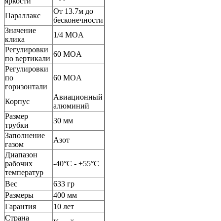
яркости
От 13.7м до
Параллакс
бесконечности
Значение
1/4 MOA
клика
Регулировки
60 MOA
по вертикали
Регулировки
по
60 MOA
горизонтали
Авиационный
Корпус
алюминий
Размер
30 мм
трубки
Заполнение
Азот
газом
Диапазон
рабочих
-40°C - +55°C
температур
Вес
633 гр
Размеры
400 мм
Гарантия
10 лет
Страна