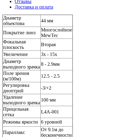
Отзывы
Доставка и оплата
Диаметр
44 мм
объектива
Многослойное
Покрытие линз
MewTec
Фокальная
Вторая
плоскость
Увеличение
3x - 15x
Диаметр
8 - 2.9мм
выходного зрачка
Поле зрения
12.5 - 2.5
(м/100м)
Регулировка
-3/+2
диоптрий
Удаление
100 мм
выходного зрачка
Прицельная
L4A-001
сетка
Режимы яркости
6 уровней
От 9.1м до
Параллакс
бесконечности