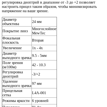
регулировка диоптрий в диапазоне от -3 до +2 позволяет
настроить прицел таким образом, чтобы минимизировать
напряжение на ваше зрение.
Диаметр
24 мм
объектива
Многослойное
Покрытие линз
MewTec
Фокальная
Вторая
плоскость
Увеличение
1x - 4x
Диаметр
9.5 - 5мм
выходного зрачка
Поле зрения
42 - 10.3
(м/100м)
Регулировка
-3/+2
диоптрий
Удаление
97 мм
выходного зрачка
Прицельная
L4A-001
сетка
Режимы яркости
6 уровней