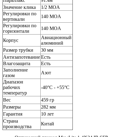
Параллакс
91.4м
Значение клика
1/2 MOA
Регулировки по
140 MOA
вертикали
Регулировки по
140 MOA
горизонтали
Авиационный
Корпус
алюминий
Размер трубки
30 мм
Антизапотевание
Есть
Влагозащита
Есть
Заполнение
Азот
газом
Диапазон
рабочих
-40°C - +55°C
температур
Вес
459 гр
Размеры
282 мм
Гарантия
10 лет
Страна
Китай
производства