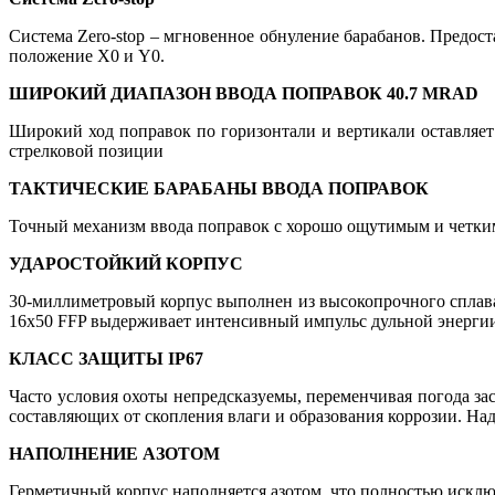
Система Zero-stop – мгновенное обнуление барабанов. Предос
положение X0 и Y0.
ШИРОКИЙ ДИАПАЗОН ВВОДА ПОПРАВОК 40.7 MRAD
Широкий ход поправок по горизонтали и вертикали оставляет
стрелковой позиции
ТАКТИЧЕСКИЕ БАРАБАНЫ ВВОДА ПОПРАВОК
Точный механизм ввода поправок с хорошо ощутимым и четким
УДАРОСТОЙКИЙ КОРПУС
30-миллиметровый корпус выполнен из высокопрочного сплава
16x50 FFP выдерживает интенсивный импульс дульной энергии
КЛАСС ЗАЩИТЫ IP67
Часто условия охоты непредсказуемы, переменчивая погода за
составляющих от скопления влаги и образования коррозии. На
НАПОЛНЕНИЕ АЗОТОМ
Герметичный корпус наполняется азотом, что полностью исклю