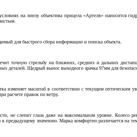
словиях на линзу объектива прицела «Артелв» наносится гидро
чистым.
имый для быстрого сбора информации и поиска объекта.
ечит точную стрельбу на ближних, средних и дальних дистан
ных деталей. Щедрый вынос выходного зрачка 97мм для безопас
етка изменяет масштаб в соответствии с текущим оптическим у
ри расчете правок по ветру.
сти, не слепит глаза даже на максимальном уровне. Колесо ре
я к предыдущему значению. Марка комфортно различается на т