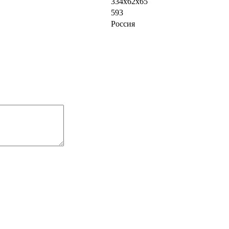
334x62x65
593
Россия