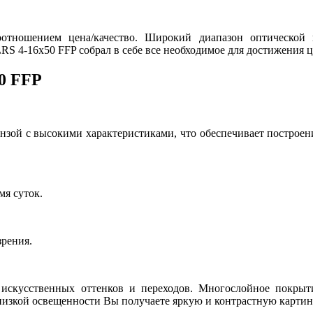
тношением цена/качество. Широкий диапазон оптической кр
LRS 4-16x50 FFP собрал в себе все необходимое для достижения 
50 FFP
зой с высокими характеристиками, что обеспечивает построени
мя суток.
зрения.
 искусственных оттенков и переходов. Многослойное покрыт
 низкой освещенности Вы получаете яркую и контрастную картин