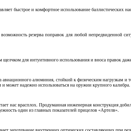
тавляет быстрое и комфортное использование баллистических на
 возможность резерва поправок для любой непредвиденной ситу
 щелчком для интуитивного использования и вноса правок даже
 авиационного алюминия, стойкий к физическим нагрузкам и т
 и может надежно использоваться на оружии крупного калибра.
стает нас врасплох. Продуманная инженерная конструкция доби
дежность один из главных показателей прицелов «Артелв».
чает запотевание внутренних оптических составляющих при рез