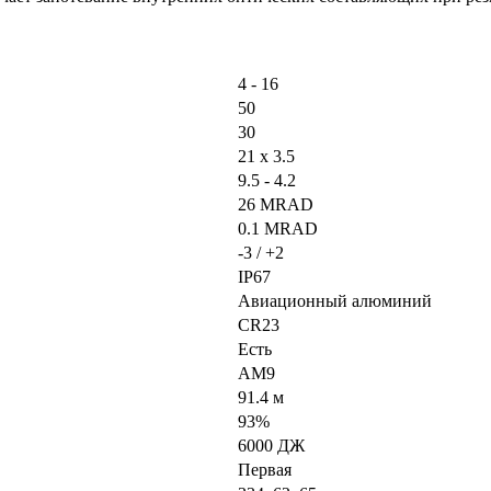
4 - 16
50
30
21 x 3.5
9.5 - 4.2
26 MRAD
0.1 MRAD
-3 / +2
IP67
Авиационный алюминий
CR23
Есть
AM9
91.4 м
93%
6000 ДЖ
Первая