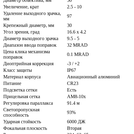
Диаметр объектива, мм
50
Увеличение, крат
2.5 - 10
Удаление выходного зрачка,
97
мм
Крепежный диаметр, мм
30
Угол зрения
, град
16.6 x 4.2
Диаметр выходного зрачка
9.5 - 5
Диапазон ввода поправок
32 MRAD
Цена клика механизма
0.1 MRAD
поправок
Диоптрийная коррекция
-3 / +2
Класс защиты
IP67
Материал корпуса
Авиационный алюминий
Питание
CR23
Подсветка сетки
Есть
Прицельная сетка
AM8-10x
Регулировка параллакса
91.4 м
Светопропускная
93%
способность
Ударная стойкость
6000 ДЖ
Фокальная плоскость
Вторая