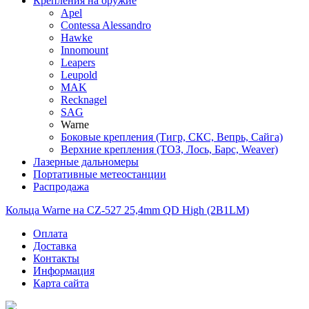
Крепления на оружие
Apel
Contessa Alessandro
Hawke
Innomount
Leapers
Leupold
MAK
Recknagel
SAG
Warne
Боковые крепления (Тигр, СКС, Вепрь, Сайга)
Верхние крепления (ТОЗ, Лось, Барс, Weaver)
Лазерные дальномеры
Портативные метеостанции
Распродажа
Кольца Warne на CZ-527 25,4mm QD High (2B1LM)
Оплата
Доставка
Контакты
Информация
Карта сайта