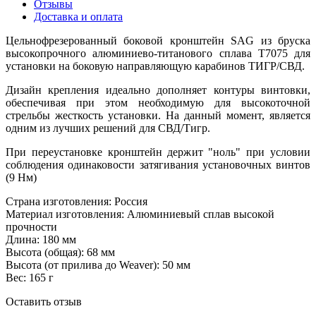
Отзывы
Доставка и оплата
Цельнофрезерованный боковой кронштейн SAG из бруска
высокопрочного алюминиево-титанового сплава Т7075 для
установки на боковую направляющую карабинов ТИГР/СВД.
Дизайн крепления идеально дополняет контуры винтовки,
обеспечивая при этом необходимую для высокоточной
стрельбы жесткость установки. На данный момент, является
одним из лучших решений для СВД/Тигр.
При переустановке кронштейн держит "ноль" при условии
соблюдения одинаковости затягивания установочных винтов
(9 Нм)
Страна изготовления: Россия
Материал изготовления: Алюминиевый сплав высокой
прочности
Длина:
180
мм
Высота (общая):
68
мм
Высота (от прилива до Weaver):
50
мм
Вес:
165
г
Оставить отзыв