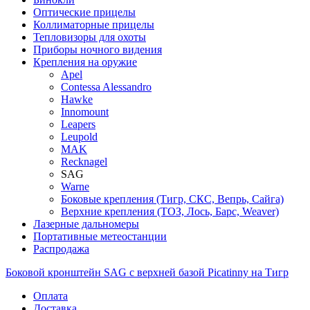
Оптические прицелы
Коллиматорные прицелы
Тепловизоры для охоты
Приборы ночного видения
Крепления на оружие
Apel
Contessa Alessandro
Hawke
Innomount
Leapers
Leupold
MAK
Recknagel
SAG
Warne
Боковые крепления (Тигр, СКС, Вепрь, Сайга)
Верхние крепления (ТОЗ, Лось, Барс, Weaver)
Лазерные дальномеры
Портативные метеостанции
Распродажа
Боковой кронштейн SAG с верхней базой Picatinny на Тигр
Оплата
Доставка