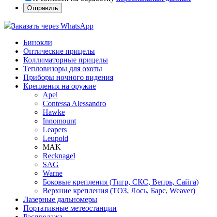
Заказать через WhatsApp
Бинокли
Оптические прицелы
Коллиматорные прицелы
Тепловизоры для охоты
Приборы ночного видения
Крепления на оружие
Apel
Contessa Alessandro
Hawke
Innomount
Leapers
Leupold
MAK
Recknagel
SAG
Warne
Боковые крепления (Тигр, СКС, Вепрь, Сайга)
Верхние крепления (ТОЗ, Лось, Барс, Weaver)
Лазерные дальномеры
Портативные метеостанции
Распродажа