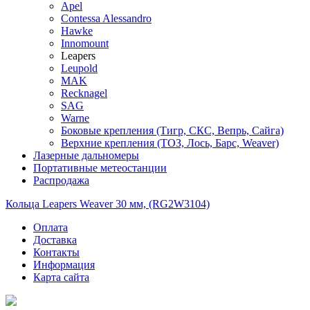
Apel
Contessa Alessandro
Hawke
Innomount
Leapers
Leupold
MAK
Recknagel
SAG
Warne
Боковые крепления (Тигр, СКС, Вепрь, Сайга)
Верхние крепления (ТОЗ, Лось, Барс, Weaver)
Лазерные дальномеры
Портативные метеостанции
Распродажа
Кольца Leapers Weaver 30 мм, (RG2W3104)
Оплата
Доставка
Контакты
Информация
Карта сайта