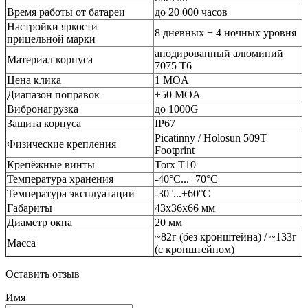
Время работы от батареи
до 20 000 часов
Настройки яркости
8 дневных + 4 ночных уровня
прицельной марки
анодированный алюминий
Материал корпуса
7075 T6
Цена клика
1 MOA
Диапазон поправок
±50 MOA
Вибронагрузка
до 1000G
Защита корпуса
IP67
Picatinny / Holosun 509T
Физические крепления
Footprint
Крепёжные винты
Torx T10
Температура хранения
-40°C...+70°C
Температура эксплуатации
-30°...+60°C
Габариты
43x36x66 мм
Диаметр окна
20 мм
~82г (без кронштейна) / ~133г
Масса
(с кронштейном)
Оставить отзыв
Имя