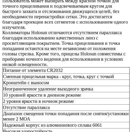
Пользователь может выбирать между красной точкой для
точного прицеливания и подсвечиваемым кругом для
быстрого захвата и отслеживания движущихся целей, без
необходимости перенастройки сетки. Это достигается
благодаря проекции всех сегментов с использованием одного
излучателя.
Коллиматоры Holosun отличаются отсутствием параллакса
благодаря использованию качественных линз с
просветляющим покрытием. Точка прицеливания и точка
попадания остаются на месте независимо от положения
головы стрелка. Кроме того, прицелы Holosun совместимы с
приборами ночного видения для использования в условиях
низкой освещенности.
Питание от элемента CR2032
Сменная прицельная марка - круг, точка, круг с точкой
Кронштейн с выносом
Неограниченное удаление выходного зрачка
10 уровней яркости в дневном режиме
2 уровня яркости в ночном режиме
Отсутствие параллакса
Диапазон смещения точки попадания после снятия/установки
менее 2 МОА
Надежный корпус из алюминиевого сплава 6061
Высокая ударостойкость