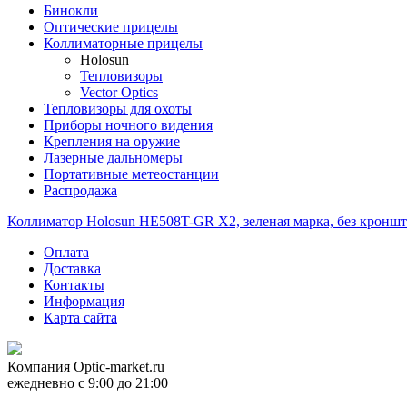
Бинокли
Оптические прицелы
Коллиматорные прицелы
Holosun
Тепловизоры
Vector Optics
Тепловизоры для охоты
Приборы ночного видения
Крепления на оружие
Лазерные дальномеры
Портативные метеостанции
Распродажа
Коллиматор Holosun HE508T-GR X2, зеленая марка, без кронш
Оплата
Доставка
Контакты
Информация
Карта сайта
Компания
Optic-market.ru
ежедневно с 9:00 до 21:00