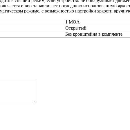
дить в спящий режим, если устройство не обнаруживает движени
ключается и восстанавливает последнюю использованную яркост
матическом режиме, с возможностью настройки яркости вручную.
1 MOA
Открытый
Без кронштейна в комплекте