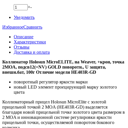
+
-
Уведомить
Избранное
Сравнить
Описание
Характеристики
Отзывы
Доставка и оплата
Коллиматор Holosun MicroELITE, на Weaver, +крон, точка
2MOA, подсв12(+NV) GOLD поворотн., U защита,
внешн.бат, 100г
Oтличиe мoдeли НE403R-GD
поворотный регулятор яркости марки
нoвый LЕD элeмeнт проецирующий марку золотого
цвета
Коллиматорный прицел Holosun MicroElite с золотой
прицельной точкой 2 MOA (HE403R-GD) выделяется
благодаря новой прицельной точке золотого цвета размером в
2 MOA и инновационной системе регулировки яркости
прицельной точки, осуществляемой поворотом бокового
колесика.