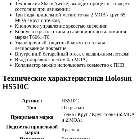
Технология Shake Aweke, выводит прицел из спящего
состояния при движении;
Три вида прицельной метки: точка 2 MOA / круг 65
MOA / круг с точкой;
Кнопочное управление яркостью свечения;
Корпус открытого типа из авиационного алюминия
марки Т6061-Т6;
Ударопрочный защитный кожух из титана,
легированное покрытие;
Внутренний батарейный отсек с выдвижным лотком;
Ввод поправок с шагом 0,5 MOA;
Коллиматор можно использовать совместно с ПНВ;
Технические характеристики Holosun
HS510C
Артикул
HS510C
Тип
Открытый
Точка / Круг / Круг-точка (65МОА
Прицельная марка
и 2 МОА)
Подсветка прицельной
Красная
марки