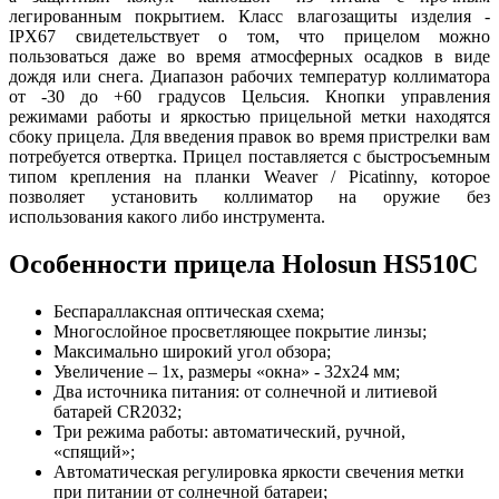
легированным покрытием. Класс влагозащиты изделия -
IPX67 свидетельствует о том, что прицелом можно
пользоваться даже во время атмосферных осадков в виде
дождя или снега. Диапазон рабочих температур коллиматора
от -30 до +60 градусов Цельсия. Кнопки управления
режимами работы и яркостью прицельной метки находятся
сбоку прицела. Для введения правок во время пристрелки вам
потребуется отвертка. Прицел поставляется с быстросъемным
типом крепления на планки Weaver / Picatinny, которое
позволяет установить коллиматор на оружие без
использования какого либо инструмента.
Особенности прицела Holosun HS510C
Беспараллаксная оптическая схема;
Многослойное просветляющее покрытие линзы;
Максимально широкий угол обзора;
Увеличение – 1x, размеры «окна» - 32x24 мм;
Два источника питания: от солнечной и литиевой
батарей CR2032;
Три режима работы: автоматический, ручной,
«спящий»;
Автоматическая регулировка яркости свечения метки
при питании от солнечной батареи;