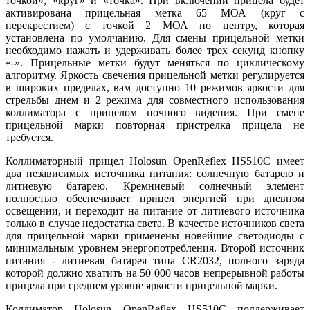
точкой», «круг» и «точка». При включении прицела будет
активирована прицельная метка 65 МОА (круг с
перекрестием) с точкой 2 МОА по центру, которая
установлена по умолчанию. Для смены прицельной метки
необходимо нажать и удерживать более трех секунд кнопку
«-». Прицельные метки будут меняться по циклическому
алгоритму. Яркость свечения прицельной метки регулируется
в широких пределах, вам доступно 10 режимов яркости для
стрельбы днем и 2 режима для совместного использования
коллиматора с прицелом ночного видения. При смене
прицельной марки повторная пристрелка прицела не
требуется.
Коллиматорный прицел Holosun OpenReflex HS510C имеет
два независимых источника питания: солнечную батарею и
литиевую батарею. Кремниевый солнечный элемент
полностью обеспечивает прицел энергией при дневном
освещении, и переходит на питание от литиевого источника
только в случае недостатка света. В качестве источников света
для прицельной марки применены новейшие светодиоды с
минимальным уровнем энергопотребления. Второй источник
питания - литиевая батарея типа CR2032, полного заряда
которой должно хватить на 50 000 часов непрерывной работы
прицела при среднем уровне яркости прицельной марки.
Коллиматор Holosun OpenReflex HS510C поддерживает