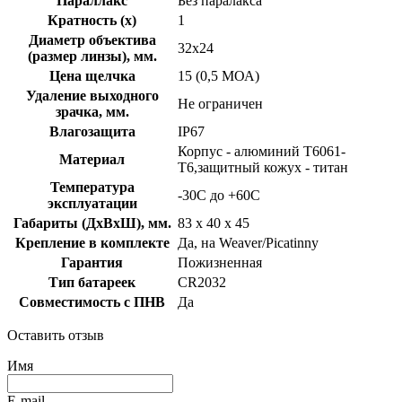
Параллакс
Без паралакса
Кратность (х)
1
Диаметр объектива
32х24
(размер линзы), мм.
Цена щелчка
15 (0,5 МОА)
Удаление выходного
Не ограничен
зрачка, мм.
Влагозащита
IP67
Корпус - алюминий T6061-
Материал
T6,защитный кожух - титан
Температура
-30С до +60С
эксплуатации
Габариты (ДхВхШ), мм.
83 x 40 x 45
Крепление в комплекте
Да, на Weaver/Picatinny
Гарантия
Пожизненная
Тип батареек
CR2032
Совместимость с ПНВ
Да
Оставить отзыв
Имя
E-mail