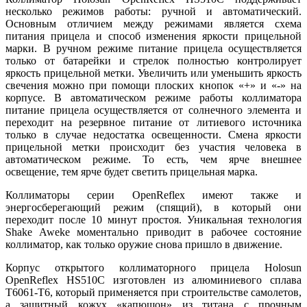
несколько режимов работы: ручной и автоматический.
Основным отличием между режимами является схема
питания прицела и способ изменения яркости прицельной
марки. В ручном режиме питание прицела осуществляется
только от батарейки и стрелок полностью контролирует
яркость прицельной метки. Увеличить или уменьшить яркость
свечения можно при помощи плоских кнопок «+» и «-» на
корпусе. В автоматическом режиме работы коллиматора
питание прицела осуществляется от солнечного элемента и
переходит на резервное питание от литиевого источника
только в случае недостатка освещенности. Смена яркости
прицельной метки происходит без участия человека в
автоматическом режиме. То есть, чем ярче внешнее
освещение, тем ярче будет светить прицельная марка.
Коллиматоры серии OpenReflex имеют также и
энергосберегающий режим (спящий), в который они
переходит после 10 минут простоя. Уникальная технология
Shake Aweke моментально приводит в рабочее состояние
коллиматор, как только оружие снова пришло в движение.
Корпус открытого коллиматорного прицела Holosun
OpenReflex HS510C изготовлен из алюминиевого сплава
Т6061-Т6, который применяется при строительстве самолетов,
а защитный кожух «капюшон» из титана с прочным