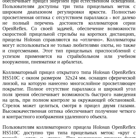
обеспечивает прицел энергией при естественном освещении.
Пользователям доступны три типа прицельных меток с
широким диапазоном регулировки яркости. Полностью
просветленная оптика с отсутствием параллакса - вот далеко
не полный перечень достоинств коллиматоров серии
OpenReflex. Со своей задачей, обеспечение возможности
скоростной прицельной стрельбы на коротких дистанциях,
прицелы Holosun справляются на «отлично». Коллиматоры
могут использоваться не только любителями охоты, но также
и спортсменами. Этот тип прицельных приспособлений с
успехом применяется на страйкбольном или учебном
вооружении, пневматике и арбалетах.
Коллиматорный прицел открытого типа Holosun OpenReflex
HS510C с окном размером 32х24 мм. оснащен сферической
линзой, на которую нанесено многослойное просветляющее
покрытие. Полное отсутствие параллакса и широкий угол
поля зрения обеспечивает возможность быстрого наведения
на цель, при полном контроле за окружающей обстановкой.
Стрелок может целиться, смотря в прицел двумя глазами.
Высококачественная оптика обеспечивает получение четкого
и контрастного изображения удаленного объекта.
Пользователям коллиматорного прицела Holosun OpenReflex
HS510C доступно три типа прицельных меток: «круг с