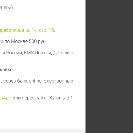
блей).
ебрякова, д. 14, стр. 15
.
и по Москве 500 руб.
той России, EMS Почтой, Деловые
ковке.
 через банк online, электронные
tsApp
или через сайт: "Купить в 1