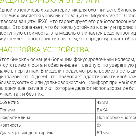
ЗАЩИТА БИНОКЛЯ ОТ ВЛАГИ
Одной из ключевых характеристик для охотничьего бинокл
условиях является уровень его защиты. Модель Vector Optic
классом защиты IPX6, что гарантирует его работоспособно
воды. Это означает, что бинокль устойчив к снегу и проли
доступную стоимость, эта модель отличается водонепрон
внутреннего пространства азотом, что предотвращает обра
НАСТРОЙКА УСТРОЙСТВА
Этот бинокль оснащен большим фокусировочным колесом, 
отсутствием люфта и обеспечивает плавную, но уверенную 
даже в перчатках. В модели предусмотрена возможность д
диапазоне от -4 до +4, что позволяет адаптировать изобра
близорукостью или дальнозоркостью. Комфорт при наблюд
выдвижные наглазники, которые делают использование би
очках, так и без них.
Объектив
42мм
Призма
BAK4
Покрытие линз
Полностью многос
Кратность
8x
Диаметр выходного зрачка
5.1мм