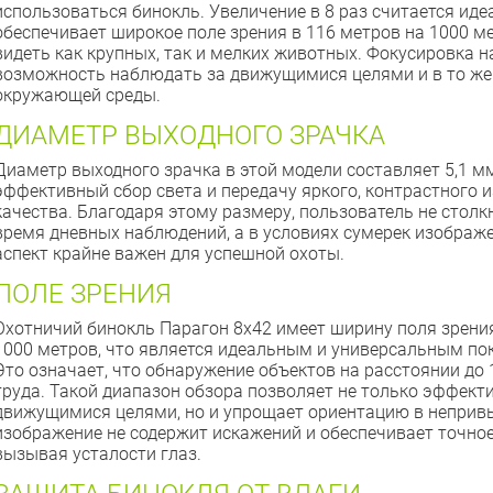
использоваться бинокль. Увеличение в 8 раз считается иде
обеспечивает широкое поле зрения в 116 метров на 1000 ме
видеть как крупных, так и мелких животных. Фокусировка н
возможность наблюдать за движущимися целями и в то же
окружающей среды.
ДИАМЕТР ВЫХОДНОГО ЗРАЧКА
Диаметр выходного зрачка в этой модели составляет 5,1 мм
эффективный сбор света и передачу яркого, контрастного 
качества. Благодаря этому размеру, пользователь не столк
время дневных наблюдений, а в условиях сумерек изображе
аспект крайне важен для успешной охоты.
ПОЛЕ ЗРЕНИЯ
Охотничий бинокль Парагон 8х42 имеет ширину поля зрени
1000 метров, что является идеальным и универсальным пок
Это означает, что обнаружение объектов на расстоянии до 
труда. Такой диапазон обзора позволяет не только эффект
движущимися целями, но и упрощает ориентацию в неприв
изображение не содержит искажений и обеспечивает точное
вызывая усталости глаз.