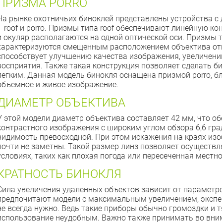
ПРИЗМА PORRO
На рынке охотничьих биноклей представлены устройства 
– roof и porro. Призмы типа roof обеспечивают линейную ко
и окуляр располагаются на одной оптической оси. Призмы ти
характеризуются смещенным расположением объектива отн
способствует улучшению качества изображения, увеличени
восприятия. Также такая конструкция позволяет сделать б
легким. Данная модель бинокля оснащена призмой porro, б
объемное и живое изображение.
ДИАМЕТР ОБЪЕКТИВА
У этой модели диаметр объектива составляет 42 мм, что об
контрастного изображения с широким углом обзора 6,6 гра
видимость превосходной. При этом искажения на краях из
почти не заметны. Такой размер линз позволяет осуществ
условиях, таких как плохая погода или пересеченная местно
КРАТНОСТЬ БИНОКЛЯ
Сила увеличения удаленных объектов зависит от параметро
предпочитают модели с максимальным увеличением, экспер
не всегда нужно. Ведь такие приборы обычно громоздки и т
использование неудобным. Важно также принимать во вним