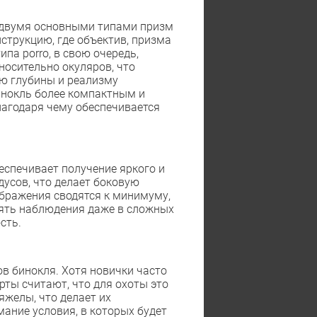
с двумя основными типами призм
нструкцию, где объектив, призма
па porro, в свою очередь,
осительно окуляров, что
ю глубины и реализму
инокль более компактным и
лагодаря чему обеспечивается
еспечивает получение яркого и
дусов, что делает боковую
ображения сводятся к минимуму,
лять наблюдения даже в сложных
сть.
в бинокля. Хотя новички часто
ты считают, что для охоты это
яжелы, что делает их
ание условия, в которых будет