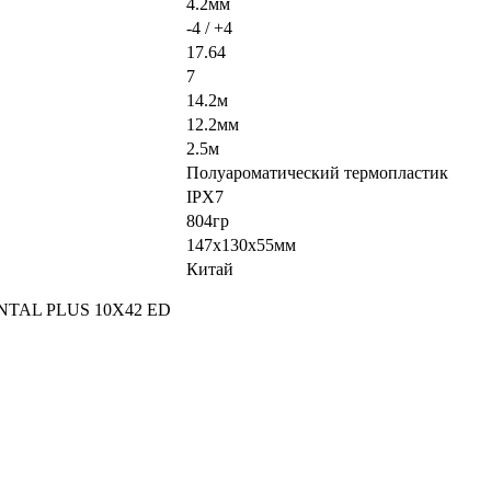
4.2мм
-4 / +4
17.64
7
14.2м
12.2мм
2.5м
Полуароматический термопластик
IPX7
804гр
147x130x55мм
Китай
NENTAL PLUS 10X42 ED