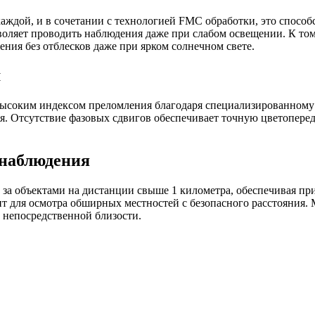
 каждой, и в сочетании с технологией FMC обработки, это спосо
оляет проводить наблюдения даже при слабом освещении. К том
ения без отблесков даже при ярком солнечном свете.
м
ысоким индексом преломления благодаря специализированному по
. Отсутствие фазовых сдвигов обеспечивает точную цветопереда
 наблюдения
за объектами на дистанции свыше 1 километра, обеспечивая при
дит для осмотра обширных местностей с безопасного расстояния.
в непосредственной близости.