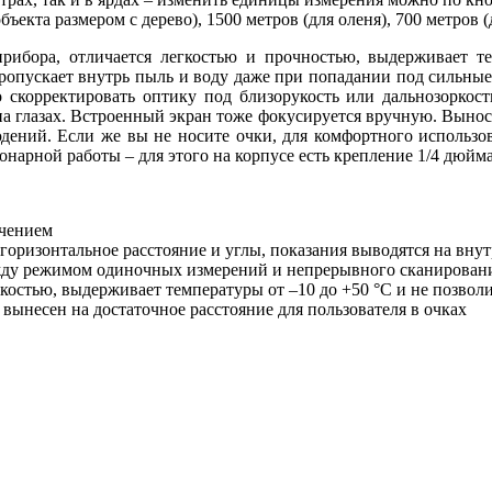
ъекта размером с дерево), 1500 метров (для оленя), 700 метров (
рибора, отличается легкостью и прочностью, выдерживает т
пропускает внутрь пыль и воду даже при попадании под сильные
 скорректировать оптику под близорукость или дальнозоркост
на глазах. Встроенный экран тоже фокусируется вручную. Вынос в
юдений. Если же вы не носите очки, для комфортного использ
нарной работы – для этого на корпусе есть крепление 1/4 дюйма
ичением
горизонтальное расстояние и углы, показания выводятся на вну
между режимом одиночных измерений и непрерывного сканирован
костью, выдерживает температуры от –10 до +50 °С и не позвол
вынесен на достаточное расстояние для пользователя в очках