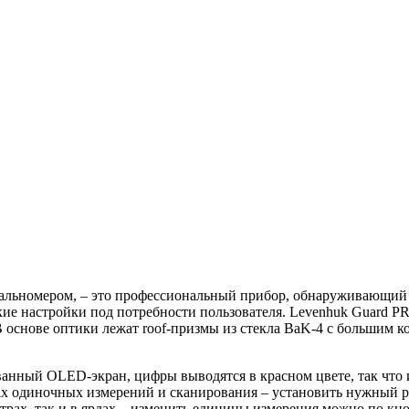
альномером, – это профессиональный прибор, обнаруживающий 
кие настройки под потребности пользователя. Levenhuk Guard 
 В основе оптики лежат roof-призмы из стекла BaK-4 с большим
анный OLED-экран, цифры выводятся в красном цвете, так что и
имах одиночных измерений и сканирования – установить нужный
етрах, так и в ярдах – изменить единицы измерения можно по к