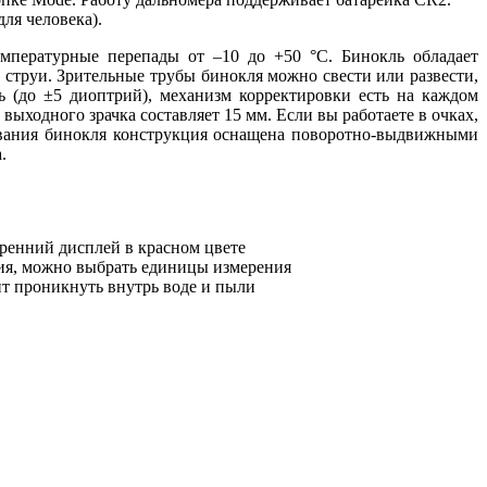
для человека).
емпературные перепады от –10 до +50 °С. Бинокль обладает
 струи. Зрительные трубы бинокля можно свести или развести,
ь (до ±5 диоптрий), механизм корректировки есть на каждом
ыходного зрачка составляет 15 мм. Если вы работаете в очках,
ования бинокля конструкция оснащена поворотно-выдвижными
.
тренний дисплей в красном цвете
ия, можно выбрать единицы измерения
ит проникнуть внутрь воде и пыли