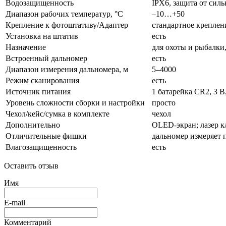
Водозащищенность
IPX6, защита от сил
Диапазон рабочих температур, °С
–10…+50
Крепление к фотоштативу/Адаптер
стандартное креплени
Установка на штатив
есть
Назначение
для охоты и рыбалки
Встроенный дальномер
есть
Диапазон измерения дальномера, м
5–4000
Режим сканирования
есть
Источник питания
1 батарейка CR2, 3 В
Уровень сложности сборки и настройки
просто
Чехол/кейс/сумка в комплекте
чехол
Дополнительно
OLED-экран; лазер кл
Отличительные фишки
дальномер измеряет 
Влагозащищенность
есть
Оставить отзыв
Имя
E-mail
Комментарий