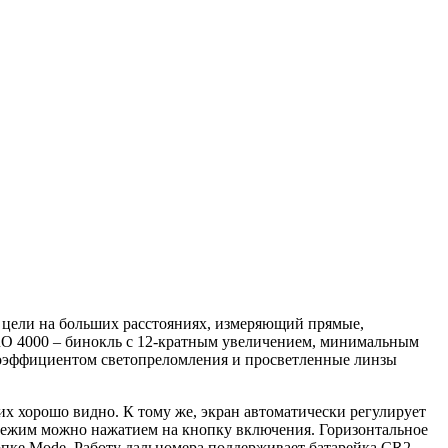
цели на больших расстояниях, измеряющий прямые,
PRO 4000 – бинокль с 12-кратным увеличением, минимальным
 коэффициентом светопреломления и просветленные линзы
х хорошо видно. К тому же, экран автоматически регулирует
 режим можно нажатием на кнопку включения. Горизонтальное
нопке Mode. Работу дальномера поддерживает батарейка CR2.