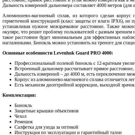
Дальность измерений дальномера составляет 4000 метров (для об
Алюминиево-магниевый сплав, из которого сделан корпус п
герметичной конструкцией (класс защиты от влаги IPX6), не 
устанавливая нужное межзрачковое расстояние. Также можно
окуляре, что решит проблему пользователей с разным зрением 
такое расстояние будет минимальным для эффективных набл
наглазниками. Бинокль можно установить на треноге для стацио
Основные особенности Levenhuk Guard PRO 4000:
Профессиональный полевой бинокль с 12-кратным увел
Встроенный дальномер рассчитывает прямое расстояние, 
Дальность измерений – до 4000 м, есть переключение 
Корпус из алюминиево-магниевого сплава отличается лег
Есть механизм диоптрийной коррекции, выходной зрачок 
Комплектация:
Бинокль
Защитные крышки объективов
Чехол
Ремешок
Салфетка для ухода за оптикой
Инструкция по эксплуатации и гарантийный талон