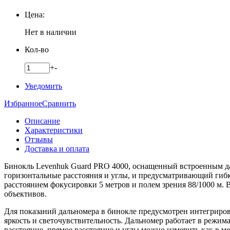
Цена:
Нет в наличии
Кол-во
+
-
Уведомить
Избранное
Сравнить
Описание
Характеристики
Отзывы
Доставка и оплата
Бинокль Levenhuk Guard PRO 4000, оснащенный встроенным д
горизонтальные расстояния и углы, и предусматривающий гиб
расстоянием фокусировки 5 метров и полем зрения 88/1000 м.
объективов.
Для показаний дальномера в бинокле предусмотрен интегриров
яркость и светочувствительность. Дальномер работает в реж
расстояние, прямое расстояние и углы можно измерить как в м